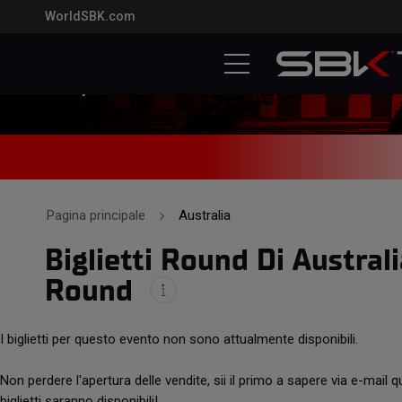
WorldSBK.com
Australian Round
Phillip Island GP Circuit
Data non ufficiale
Pagina principale
Australia
Biglietti Round Di Austral
Round
I biglietti per questo evento non sono attualmente disponibili.
Non perdere l'apertura delle vendite, sii il primo a sapere via e-mail 
biglietti saranno disponibili!