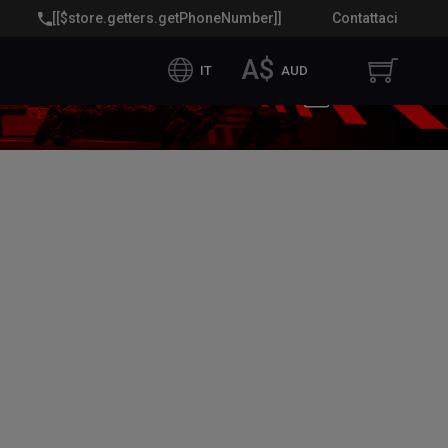
[[$store.getters.getPhoneNumber]]
Contattaci
A$
IT
AUD
Condividi