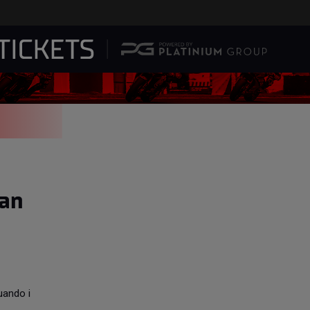
ian
quando i