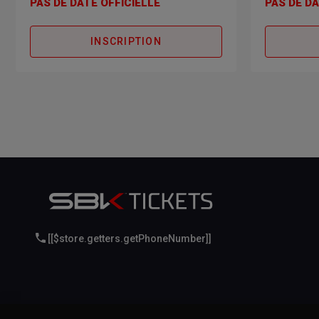
PAS DE DATE OFFICIELLE
PAS DE DA
INSCRIPTION
[[$store.getters.getPhoneNumber]]