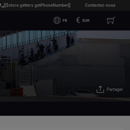
[[$store.getters.getPhoneNumber]]
Contactez-nous
€
FR
EUR
Partager